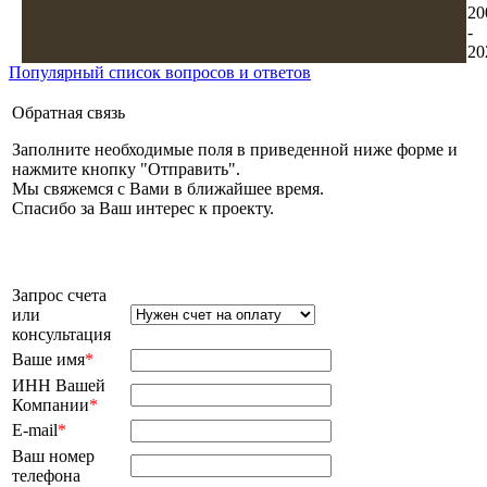
20
-
20
Популярный список вопросов и ответов
Обратная связь
Заполните необходимые поля в приведенной ниже форме и
нажмите кнопку "Отправить".
Мы свяжемся с Вами в ближайшее время.
Спасибо за Ваш интерес к проекту.
Запрос счета
или
консультация
Ваше имя
*
ИНН Вашей
Компании
*
E-mail
*
Ваш номер
телефона