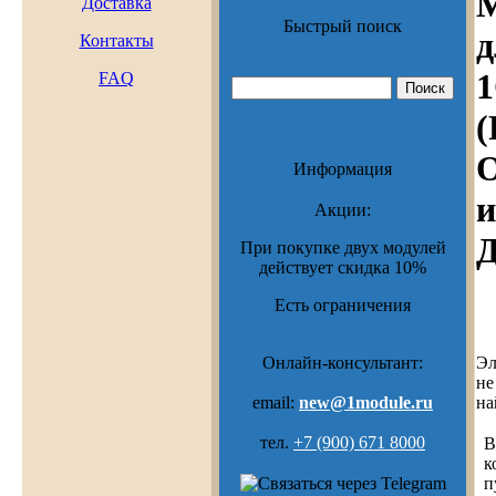
М
Доставка
Быстрый поиск
д
Контакты
FAQ
(
О
Информация
и
Акции:
Д
При покупке двух модулей
действует скидка 10%
Есть ограничения
Эл
Онлайн-консультант:
не
на
email:
new@1module.ru
тел.
+7 (900) 671 8000
В
к
п