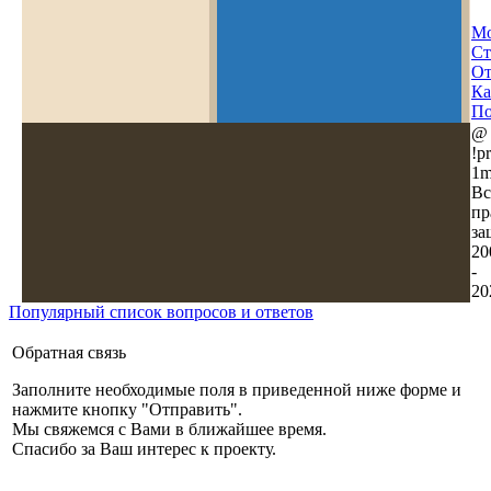
Мо
Ст
О
Ка
По
@
!pr
1m
Вс
пр
за
20
-
20
Популярный список вопросов и ответов
Обратная связь
Заполните необходимые поля в приведенной ниже форме и
нажмите кнопку "Отправить".
Мы свяжемся с Вами в ближайшее время.
Спасибо за Ваш интерес к проекту.