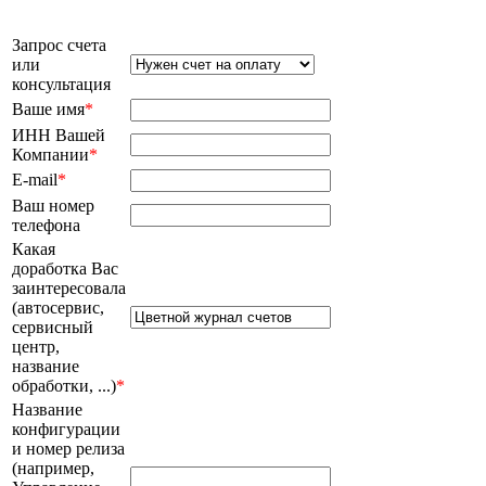
Запрос счета
или
консультация
Ваше имя
*
ИНН Вашей
Компании
*
E-mail
*
Ваш номер
телефона
Какая
доработка Вас
заинтересовала
(автосервис,
сервисный
центр,
название
обработки, ...)
*
Название
конфигурации
и номер релиза
(например,