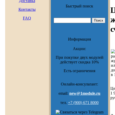
Доставка
Быстрый поиск
Ц
Контакты
FAQ
с
Информация
Акции:
При покупке двух модулей
действует скидка 10%
Есть ограничения
Онлайн-консультант:
Це
1 
email:
new@1module.ru
ру
тел.
+7 (900) 671 8000