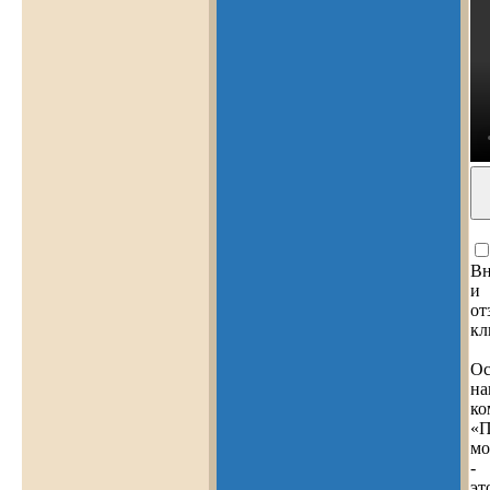
Вн
и
от
кл
Ос
на
ко
«П
мо
-
эт