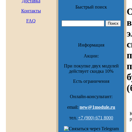
Доставка
Быстрый поиск
О
Контакты
в
FAQ
э
с
Информация
п
Акции:
п
При покупке двух модулей
действует скидка 10%
б
Есть ограничения
(
Онлайн-консультант:
email:
new@1module.ru
тел.
+7 (900) 671 8000
р