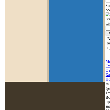
За
со
Си
В
к
п
Мо
Ст
О
Ка
По
@
!pr
1m
Вс
пр
за