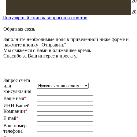
20
-
20
Популярный список вопросов и ответов
Обратная связь
Заполните необходимые поля в приведенной ниже форме и
нажмите кнопку "Отправить".
Мы свяжемся с Вами в ближайшее время.
Спасибо за Ваш интерес к проекту.
Запрос счета
или
консультация
Ваше имя
*
ИНН Вашей
Компании
*
E-mail
*
Ваш номер
телефона