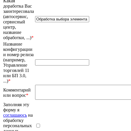
Какая
доработка Вас
заинтересовала
(автосервис,
сервисный
центр,
название
обработки, ...)
*
Название
конфигурации
и номер релиза
(например,
Управление
торговлей 11
или БП 3.0,
...)
*
Комментарий
или вопрос
*
Заполняя эту
форму я
соглашаюсь
на
обработку
персональных
данных