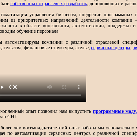
 базе
собственных отраслевых разработок
, дополняющих и расш
томатизация управления бизнесом, внедрение программных п
ним из приоритетных направлений деятельности компании 
ожности в области консалтинга, автоматизации, поддержки 
оводим обучение персонала.
 автоматизируем компании с различной отраслевой специ
дательства, финансовые структуры, ателье,
сервисные центры
,
а
копленный опыт позволил нам выпустить
программные моду
ран СНГ.
 более чем восемнадцатилетний опыт работы мы основательно
дач по автоматизации сервисных центров с различной специ