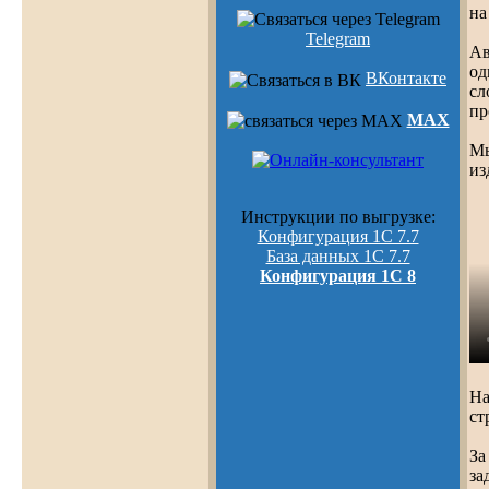
на
Telegram
Ав
од
ВКонтакте
сл
пр
MAX
Мы
из
Инструкции по выгрузке:
Конфигурация 1С 7.7
База данных 1С 7.7
Конфигурация 1С 8
На
ст
За
за