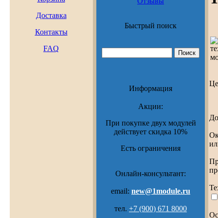
Отзывы
Доставка
Быстрый поиск
Контакты
FAQ
Ц
Информация
Акции:
До
При покупке двух модулей
действует скидка 10%
Ок
ил
Есть ограничения
Пр
пр
Онлайн-консультант:
Те
email:
new@1module.ru
тел.
+7 (900) 671 8000
Ос