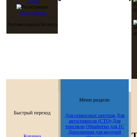
Войти
Регистрация
Автоматизация Бизнеса
Меню раздела:
Быстрый переход
Для сервисных центров
Для
автосервисов (СТО)
Для
торговли
Обработки для 1С
Дополнения для модулей
Т
Корзина