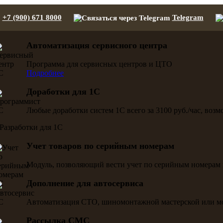
+7 (900) 671 8000
Telegram
Автоматизация сервисного центра
Программа для сервисных центров и ЦТО
Подробнее
Доработки для 1С
Любые доработки систем 1С всего за 3100 руб./час, воз
Учет товаров по серийным номерам
Модуль, позволяющий вести учет по серийным номерам 
Дополнение для автосервиса
Автоматизация СТО, шиномонтажной мастерской или м
Рассылка СМС