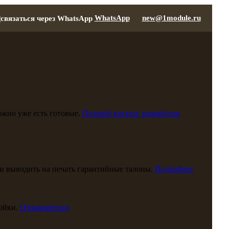
WhatsApp
new@1module.ru
можно уже есть готовые.
Полный каталог разработок
и выводить на печать гарантийные талоны.
Подробнее
ойки.
Ознакомиться