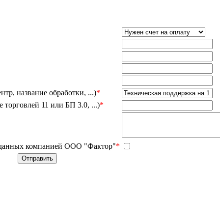
тр, название обработки, ...)
*
орговлей 11 или БП 3.0, ...)
*
 данных компанией ООО "Фактор"
*