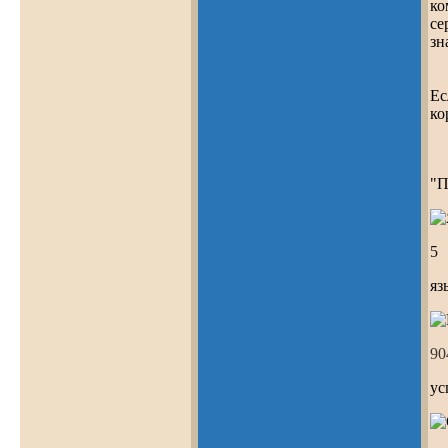
ко
се
зн
Ес
ко
"П
5
яз
99
ус