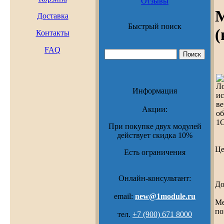
Отзывы
М
Доставка
Быстрый поиск
(
Контакты
FAQ
Информация
Акции:
При покупке двух модулей
действует скидка 10%
Ц
Есть ограничения
Онлайн-консультант:
До
email:
new@1module.ru
Ме
по
тел.
+7 (900) 671 8000