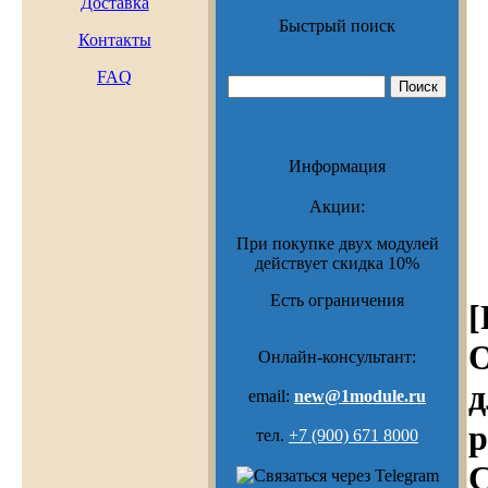
Доставка
Быстрый поиск
Контакты
FAQ
Информация
Акции:
При покупке двух модулей
действует скидка 10%
Есть ограничения
[
О
Онлайн-консультант:
д
email:
new@1module.ru
р
тел.
+7 (900) 671 8000