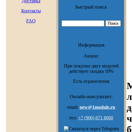
Доставка
Быстрый поиск
Контакты
FAQ
Информация
Акции:
При покупке двух модулей
действует скидка 10%
Есть ограничения
л
Онлайн-консультант:
д
email:
new@1module.ru
ч
тел.
+7 (900) 671 8000
б