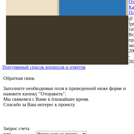
О
Ка
По
@
!pr
1m
Вс
пр
за
20
-
20
Популярный список вопросов и ответов
Обратная связь
Заполните необходимые поля в приведенной ниже форме и
нажмите кнопку "Отправить".
Мы свяжемся с Вами в ближайшее время.
Спасибо за Ваш интерес к проекту.
Запрос счета
или