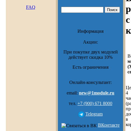
р
FAQ
с
Информация
Акции:
При покупке двух модулей
В
действует скидка 10%
м
(
Есть ограничения
с
Онлайн-консультант:
Це
4
email:
new@1module.ru
ча
(р
тел.
+7 (900) 671 8000
пр
до
Telegram
в
ко
ВКонтакте