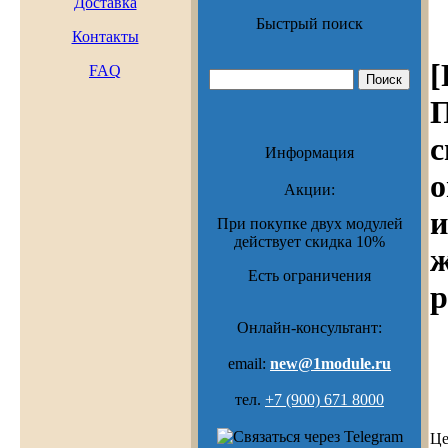
Доставка
Быстрый поиск
Контакты
[
FAQ
П
с
Информация
Акции:
и
При покупке двух модулей
действует скидка 10%
ж
Есть ограничения
р
Онлайн-консультант:
email:
new@1module.ru
тел.
+7 (900) 671 8000
Це