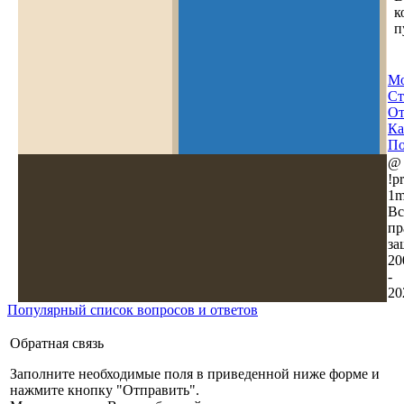
к
п
Мо
Ст
О
Ка
По
@
!pr
1m
Вс
пр
за
20
-
20
Популярный список вопросов и ответов
Обратная связь
Заполните необходимые поля в приведенной ниже форме и
нажмите кнопку "Отправить".