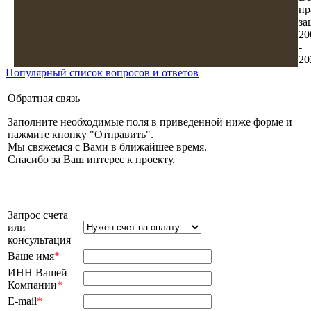
пр
за
20
-
20
Популярный список вопросов и ответов
Обратная связь
Заполните необходимые поля в приведенной ниже форме и
нажмите кнопку "Отправить".
Мы свяжемся с Вами в ближайшее время.
Спасибо за Ваш интерес к проекту.
Запрос счета
или
консультация
Ваше имя
*
ИНН Вашей
Компании
*
E-mail
*