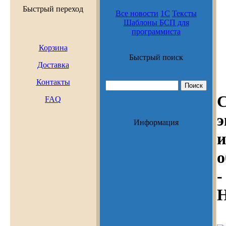
Быстрый переход
Все новости
1С
Тексты
Шаблоны БСП для
программиста
Корзина
Быстрый поиск
Доставка
Контакты
FAQ
э
Информация
и
о
-