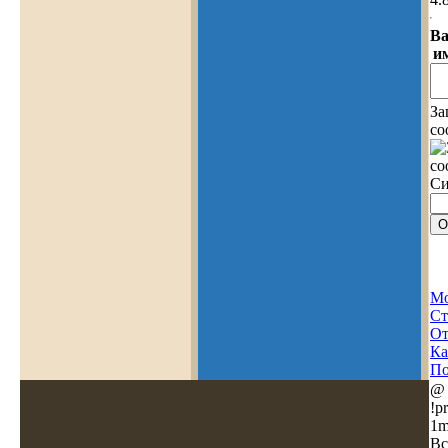
В
и
За
со
Си
Мо
Ст
О
Ка
По
@
!pr
1m
Вс