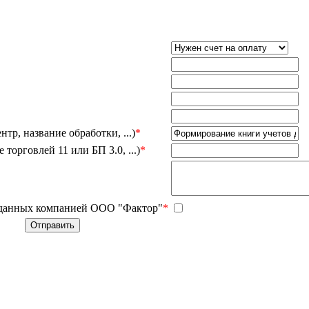
тр, название обработки, ...)
*
орговлей 11 или БП 3.0, ...)
*
 данных компанией ООО "Фактор"
*