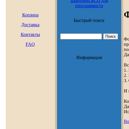
Шаблоны БСП для
программиста
Ф
Корзина
Быстрый поиск
Доставка
Контакты
Фо
пр
FAQ
по
Да
Информация
Вс
1.
2.
3.
И 
Ко
Да
Ис
Во