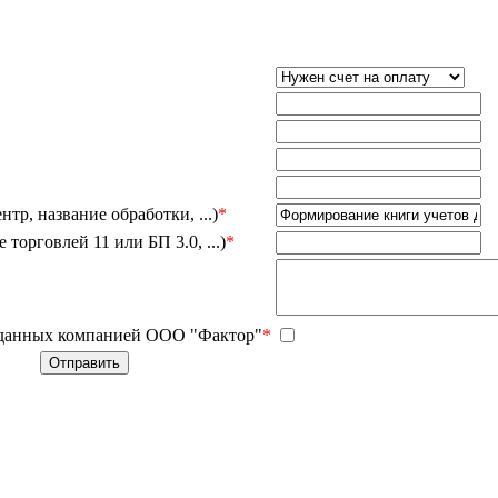
тр, название обработки, ...)
*
орговлей 11 или БП 3.0, ...)
*
 данных компанией ООО "Фактор"
*