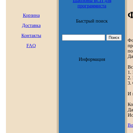
Шаблоны БСП для
программиста
Ф
Корзина
Быстрый поиск
Доставка
Контакты
Фо
пр
FAQ
по
Да
Информация
Вс
1.
2.
3.
И 
Ко
Да
Ис
Во