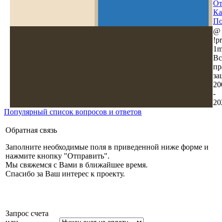
Ка
По
@
!pr
1m
Вс
пр
за
20
-
20
Популярный список вопросов и ответов
Обратная связь
Заполните необходимые поля в приведенной ниже форме и
нажмите кнопку "Отправить".
Мы свяжемся с Вами в ближайшее время.
Спасибо за Ваш интерес к проекту.
Запрос счета
или