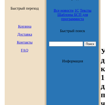
Быстрый переход
Все новости
1С
Тексты
Шаблоны БСП для
программиста
Корзина
Быстрый поиск
Доставка
Контакты
FAQ
д
Информация
к
д
ч