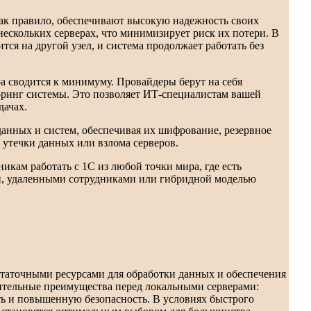
ак правило, обеспечивают высокую надежность своих
нескольких серверах, что минимизирует риск их потери. В
тся на другой узел, и система продолжает работать без
 сводится к минимуму. Провайдеры берут на себя
торинг системы. Это позволяет ИТ-специалистам вашей
дачах.
нных и систем, обеспечивая их шифрование, резервное
 утечки данных или взлома серверов.
икам работать с 1С из любой точки мира, где есть
ми, удаленными сотрудниками или гибридной моделью
статочными ресурсами для обработки данных и обеспечения
ительные преимущества перед локальными серверами:
ть и повышенную безопасность. В условиях быстрого