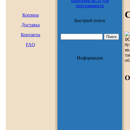
Шаблоны БСП для
программиста
С
Корзина
Быстрый поиск
Доставка
Контакты
1С
бу
FAQ
яв
та
Информация
об
О