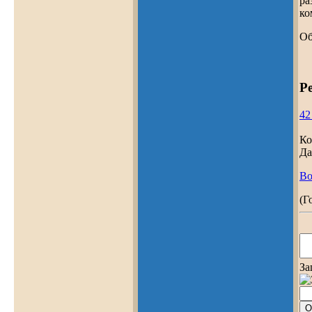
ра
ко
Об
Р
42
Ко
Да
Во
(Г
За