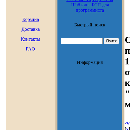
программиста
Корзина
Быстрый поиск
Доставка
С
Контакты
п
FAQ
Информация
о
к
м
/3
[
x
]
Vi