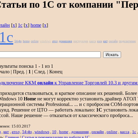
татьи по 1С от компании "Пе
лайн
[
x
]
1с
[
x
]
home
[
x
]
1с
54-фз
home
online
windows
атол
домашняя
инструкция
касса
ккм
ккт
онлайн
подключение
зультаты поиска 1 - 1 из 1
чало | Пред. |
1
| След. | Конец
одключение ККМ
онлайн
к Управление Торговлей 10.3 и други
. приходится сталкиваться, и краткое описание их решений. Бол
Windows 10
Home
не могут корректно установить драйвер АТОЛ 
ерационной системы Professional... ... и с пробросом COM-порто
кунд. Решение от ЦТО — работать локально:
1С
установить лока
ссой. Наше решение — отказаться от классического проброса...
менен: 15.03.2017
м
,
ккт
,
атол
,
54-фз
,
windows
,
10
,
home
,
домашняя
,
онлайн
,
online
,
касса
,
1с
ть:
Главная
/
Статьи и рекомендации по работе в 1С