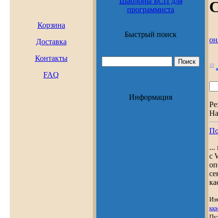
Шаблоны БСП для
С
программиста
Корзина
Быстрый поиск
он
Доставка
Контакты
10
FAQ
Информация
Ре
На
П
..
с 
оп
се
ка
Из
кк
Пу