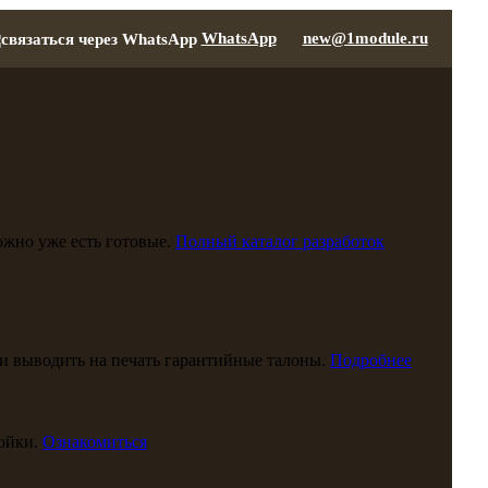
WhatsApp
new@1module.ru
можно уже есть готовые.
Полный каталог разработок
и выводить на печать гарантийные талоны.
Подробнее
ойки.
Ознакомиться