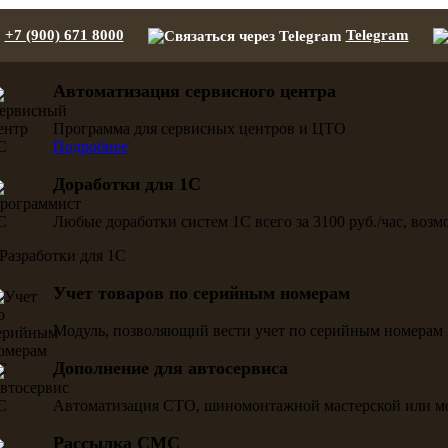
+7 (900) 671 8000
Telegram
Автоматизация сервисного центра
Программа для сервисных центров и ЦТО
Подробнее
Доработки для 1С
Любые доработки систем 1С всего за 3100 руб./час, воз
Учет товаров по серийным номерам
Модуль, позволяющий вести учет по серийным номерам 
Дополнение для автосервиса
Автоматизация СТО, шиномонтажной мастерской или м
Рассылка СМС