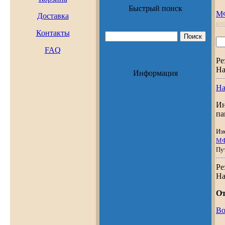
Быстрый поиск
М
Доставка
KY
Контакты
FAQ
Ре
На
Информация
На
Ин
па
Из
М
Пу
Ре
На
От
Во