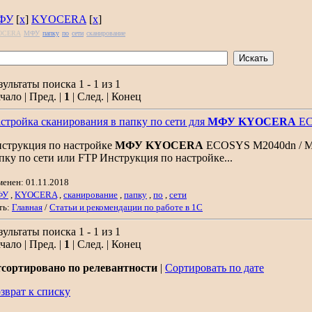
ФУ
[
x
]
KYOCERA
[
x
]
OCERA
МФУ
папку
по
сети
сканирование
зультаты поиска 1 - 1 из 1
чало | Пред. |
1
| След. | Конец
стройка сканирования в папку по сети для
МФУ
KYOCERA
EC
струкция по настройке
МФУ
KYOCERA
ECOSYS M2040dn / M25
пку по сети или FTP Инструкция по настройке...
менен: 01.11.2018
ФУ
,
KYOCERA
,
сканирование
,
папку
,
по
,
сети
ть:
Главная
/
Статьи и рекомендации по работе в 1С
зультаты поиска 1 - 1 из 1
чало | Пред. |
1
| След. | Конец
сортировано по релевантности
|
Сортировать по дате
зврат к списку