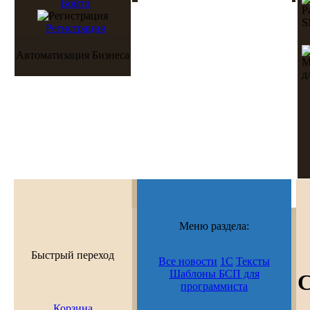
Войти
Регистрация
Автоматизация Бизнеса
Меню раздела:
Быстрый переход
Все новости
1С
Тексты
Шаблоны БСП для
С
программиста
Корзина