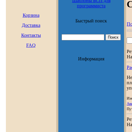
Шаблоны БСП для
С
программиста
Корзина
Быстрый поиск
По
Доставка
avit
Контакты
FAQ
Ре
На
Информация
Р
Не
пл
уп
Из
Ав
Пу
Ре
На