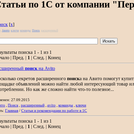
татьи по 1С от компании "Пе
иск
[
x
]
o
Авито
ключи
команды
Поиск
расширенный
зультаты поиска 1 - 1 из 1
чало | Пред. |
1
| След. | Конец
асширенный
поиск
на Avito
сколько секретов расширенного
поиск
а на Авито помогут купит
ощадке объявлений можно найти любой интересующий товар ил
отреблении. Но как же сложно найти что-то полезное...
менен: 27.09.2015
ито
,
Поиск
,
расширенный
,
avito
,
команды
,
ключи
ть:
Главная
/
Статьи и рекомендации по работе в 1С
зультаты поиска 1 - 1 из 1
чало | Пред. |
1
| След. | Конец