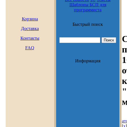
программиста
Корзина
Быстрый поиск
Доставка
С
Контакты
п
FAQ
Информация
о
к
м
ат
[
x
]
кк