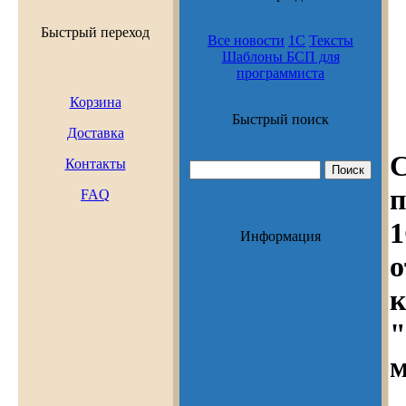
Быстрый переход
Все новости
1С
Тексты
Шаблоны БСП для
программиста
Корзина
Быстрый поиск
Доставка
С
Контакты
п
FAQ
Информация
о
к
м