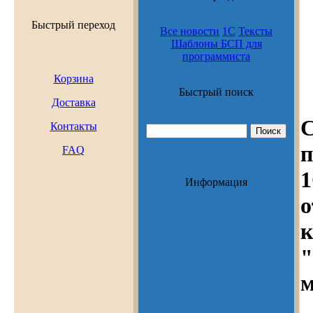
Быстрый переход
Все новости
1С
Тексты
Шаблоны БСП для
программиста
Корзина
Быстрый поиск
Доставка
С
Контакты
п
FAQ
Информация
о
к
м