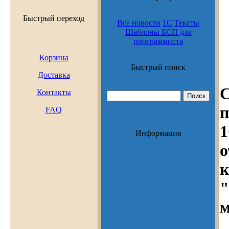
Быстрый переход
Все новости
1С
Тексты
Шаблоны БСП для
программиста
Корзина
Быстрый поиск
Доставка
С
Контакты
п
FAQ
Информация
о
к
м