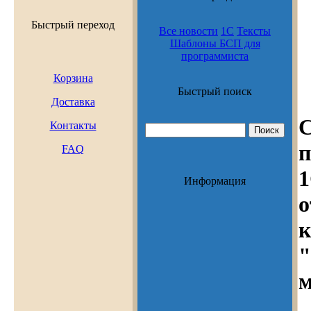
Быстрый переход
Все новости
1С
Тексты
Шаблоны БСП для
программиста
Корзина
Быстрый поиск
Доставка
С
Контакты
п
FAQ
Информация
о
к
м