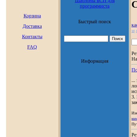
Шаблоны БСП для
С
программиста
Корзина
Быстрый поиск
ка
Доставка
10
Контакты
FAQ
Ре
На
Информация
По
..
ло
ис
3.
за
Из
кк
Пу
Ре