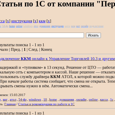
татьи по 1С от компании "Пе
сса
[
x
]
инструкция
[
x
]
ккм
[
x
]
1с
54-фз
home
online
windows
атол
домашняя
инструкция
касса
ккм
ккт
онлайн
подключение
зультаты поиска 1 - 1 из 1
чало | Пред. |
1
| След. | Конец
дключение
ККМ
онлайн к Управление Торговлей 10.3 и други
. задержкой и «тупняком» в 13 секунд. Решение от ЦТО — работа
кальную сеть с компьютером и кассой. Наше решение — отказать
пользовать службу драйвера
ККМ
АТОЛ, к которой можно подклю
 При начале работы система сообщает, что смена не открыта. Теп
крывать смены нужно в нём. Автоматически смена...
менен: 15.03.2017
м
,
ккт
,
атол
,
54-фз
,
windows
,
10
,
home
,
домашняя
,
онлайн
,
online
,
касса
,
1с
ть:
Главная
/
Статьи и рекомендации по работе в 1С
зультаты поиска 1 - 1 из 1