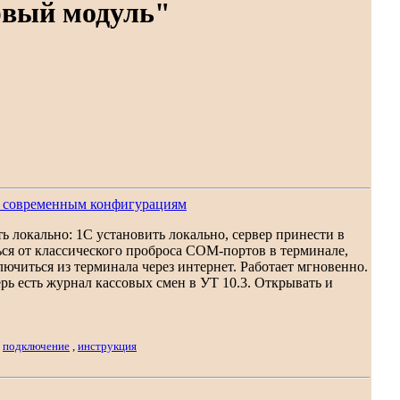
рвый модуль"
м современным конфигурациям
ть локально: 1С установить локально, сервер принести в
ся от классического проброса COM-портов в терминале,
читься из терминала через интернет. Работает мгновенно.
ерь есть журнал кассовых смен в УТ 10.3. Открывать и
,
подключение
,
инструкция