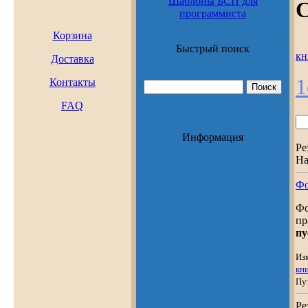
Шаблоны БСП для
С
программиста
Корзина
Быстрый поиск
кн
Доставка
1
Контакты
FAQ
Информация
Ре
На
Фо
Фо
пр
пу
Из
кн
Пу
Ре