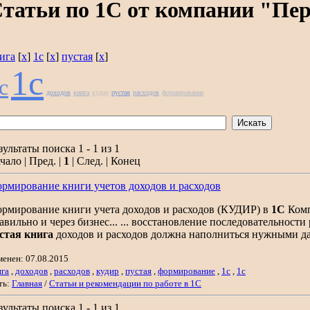
татьи по 1С от компании "Пе
ига
[
x
]
1с
[
x
]
пустая
[
x
]
1с
c
доходов
книга
кудир
пустая
расходов
формирование
зультаты поиска 1 - 1 из 1
чало | Пред. |
1
| След. | Конец
рмирование книги учетов доходов и расходов
рмирование книги учета доходов и расходов (КУДИР) в
1С
Комп
авильно и через бизнес... ... восстановление последовательности
стая
книга
доходов и расходов должна наполниться нужными 
менен: 07.08.2015
ига
,
доходов
,
расходов
,
кудир
,
пустая
,
формирование
,
1с
,
1c
ть:
Главная
/
Статьи и рекомендации по работе в 1С
зультаты поиска 1 - 1 из 1