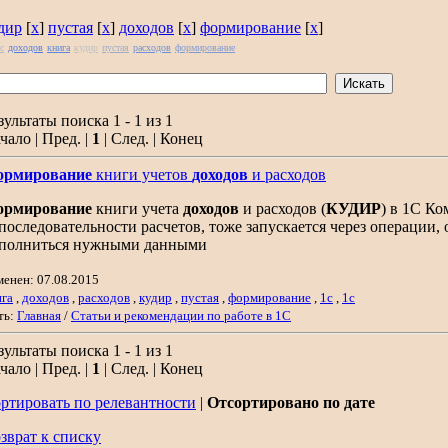
дир
[
x
]
пустая
[
x
]
доходов
[
x
]
формирование
[
x
]
с
доходов
книга
кудир
пустая
расходов
формирование
зультаты поиска 1 - 1 из 1
чало | Пред. |
1
| След. | Конец
ормирование
книги учетов
доходов
и расходов
ормирование
книги учета
доходов
и расходов (
КУДИР
) в 1С Ко
. последовательности расчетов, тоже запускается через операции
полниться нужными данными
менен: 07.08.2015
ига
,
доходов
,
расходов
,
кудир
,
пустая
,
формирование
,
1с
,
1c
ть:
Главная
/
Статьи и рекомендации по работе в 1С
зультаты поиска 1 - 1 из 1
чало | Пред. |
1
| След. | Конец
ртировать по релевантности
|
Отсортировано по дате
зврат к списку