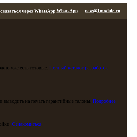
WhatsApp
new@1module.ru
можно уже есть готовые.
Полный каталог разработок
и выводить на печать гарантийные талоны.
Подробнее
ойки.
Ознакомиться