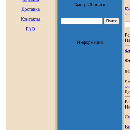
Быстрый поиск
ку
Доставка
1c
1
Контакты
FAQ
Ре
На
Информация
Ф
Ф
..
на
Из
кн
Пу
Ре
На
Со
Во