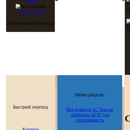
Войти
Регистрация
Автоматизация Бизнеса
Меню раздела:
Быстрый переход
Все новости
1С
Тексты
Шаблоны БСП для
С
программиста
Корзина