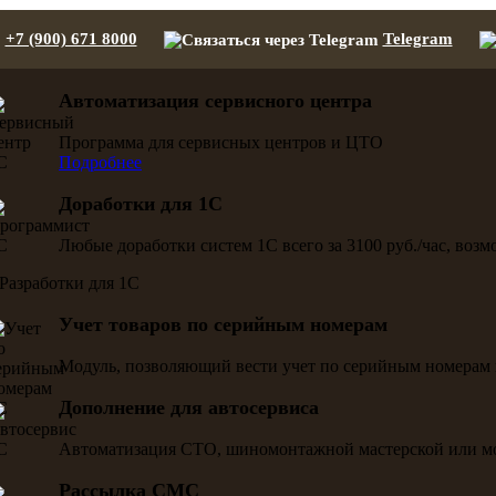
+7 (900) 671 8000
Telegram
Автоматизация сервисного центра
Программа для сервисных центров и ЦТО
Подробнее
Доработки для 1С
Любые доработки систем 1С всего за 3100 руб./час, воз
Учет товаров по серийным номерам
Модуль, позволяющий вести учет по серийным номерам 
Дополнение для автосервиса
Автоматизация СТО, шиномонтажной мастерской или м
Рассылка СМС