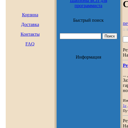
Шаблоны БСП для
С
программиста
Корзина
Быстрый поиск
пе
Доставка
1с
и
Контакты
FAQ
Ре
На
Информация
Ре
..
За
га
но
Из
1с
Пу
Ре
На