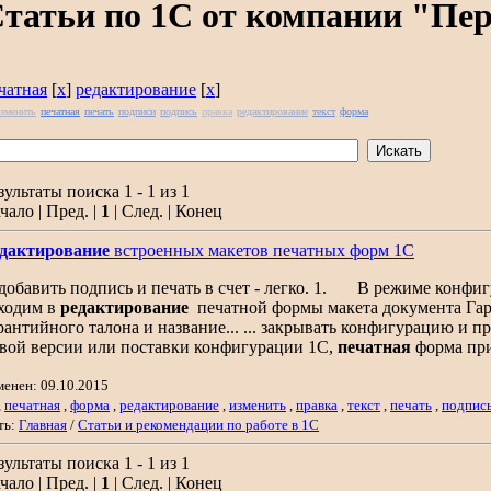
татьи по 1С от компании "Пе
чатная
[
x
]
редактирование
[
x
]
зменить
печатная
печать
подписи
подпись
правка
редактирование
текст
форма
зультаты поиска 1 - 1 из 1
чало | Пред. |
1
| След. | Конец
дактирование
встроенных макетов печатных форм 1С
. добавить подпись и печать в счет - легко. 1. В режиме ко
ходим в
редактирование
печатной формы макета документа Га
рантийного талона и название... ... закрывать конфигурацию и п
вой версии или поставки конфигурации 1С,
печатная
форма при
менен: 09.10.2015
,
печатная
,
форма
,
редактирование
,
изменить
,
правка
,
текст
,
печать
,
подпис
ть:
Главная
/
Статьи и рекомендации по работе в 1С
зультаты поиска 1 - 1 из 1
чало | Пред. |
1
| След. | Конец