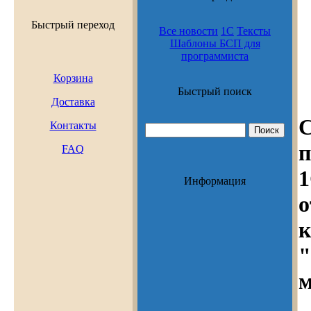
Быстрый переход
Все новости
1С
Тексты
Шаблоны БСП для
программиста
Корзина
Быстрый поиск
Доставка
С
Контакты
п
FAQ
Информация
о
к
м