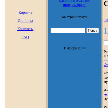
Шаблоны БСП для
С
программиста
Корзина
Быстрый поиск
ра
Доставка
1
Контакты
FAQ
Информация
Ре
На
Фо
Фо
пр
пу
Из
кн
Пу
Ре