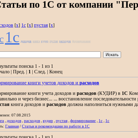
татьи по 1С от компании "Пе
сходов
[
x
]
1с
[
x
]
пустая
[
x
]
1с
c
доходов
книга
кудир
пустая
расходов
формирование
зультаты поиска 1 - 1 из 1
чало | Пред. |
1
| След. | Конец
рмирование книги учетов доходов и
расходов
рмирование книги учета доходов и
расходов
(КУДИР) в
1С
Комп
авильно и через бизнес... ... восстановление последовательности
стая
книга доходов и
расходов
должна наполниться нужными 
менен: 07.08.2015
ига
,
доходов
,
расходов
,
кудир
,
пустая
,
формирование
,
1с
,
1c
ть:
Главная
/
Статьи и рекомендации по работе в 1С
зультаты поиска 1 - 1 из 1