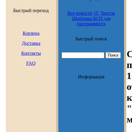
Быстрый переход
Все новости
1С
Тексты
Шаблоны БСП для
программиста
Корзина
Быстрый поиск
Доставка
С
Контакты
п
FAQ
Информация
о
к
м