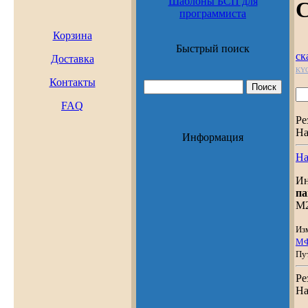
Шаблоны БСП для
С
программиста
Корзина
Быстрый поиск
ск
Доставка
KY
Контакты
FAQ
Ре
На
Информация
На
Ин
па
M2
Из
М
Пу
Ре
На