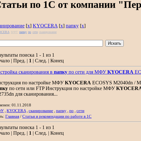
татьи по 1С от компании "Пе
анирование
[
x
]
KYOCERA
[
x
]
папку
[
x
]
OCERA
МФУ
папку
по
сети
сканирование
зультаты поиска 1 - 1 из 1
чало | Пред. |
1
| След. | Конец
стройка сканирования в
папку
по сети для МФУ
KYOCERA
ECO
струкция по настройке МФУ
KYOCERA
ECOSYS M2040dn / M25
пку
по сети или FTP Инструкция по настройке МФУ
KYOCER
735dn для сканирования...
менен: 01.11.2018
ФУ
,
KYOCERA
,
сканирование
,
папку
,
по
,
сети
ть:
Главная
/
Статьи и рекомендации по работе в 1С
зультаты поиска 1 - 1 из 1
чало | Пред. |
1
| След. | Конец