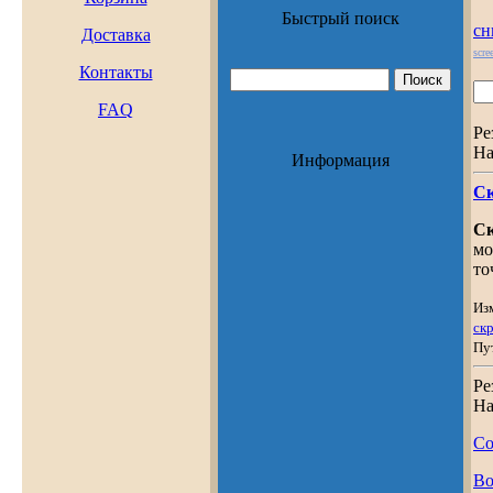
Быстрый поиск
сн
Доставка
scre
Контакты
FAQ
Ре
На
Информация
С
С
мо
то
Из
ск
Пу
Ре
На
Со
Во