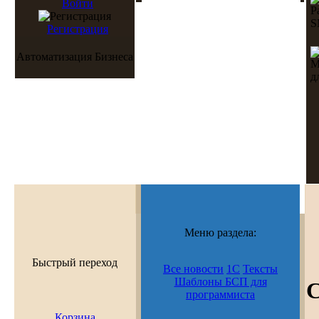
Войти
Регистрация
Автоматизация Бизнеса
Меню раздела:
Быстрый переход
Все новости
1С
Тексты
Шаблоны БСП для
С
программиста
Корзина