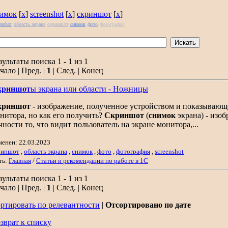
имок
[
x
]
screenshot
[
x
]
скриншот
[
x
]
enshot
область экрана
скриншот
снимок
фото
фотография
зультаты поиска 1 - 1 из 1
чало | Пред. |
1
| След. | Конец
криншот
ы экрана или области - Ножницы
криншот
- изображение, полученное устройством и показывающее
нитора, но как его получить?
Скриншот
(
снимок
экрана) - изо
чности то, что видит пользователь на экране монитора,...
менен: 22.03.2023
риншот
,
область экрана
,
снимок
,
фото
,
фотография
,
screenshot
ть:
Главная
/
Статьи и рекомендации по работе в 1С
зультаты поиска 1 - 1 из 1
чало | Пред. |
1
| След. | Конец
ртировать по релевантности
|
Отсортировано по дате
зврат к списку