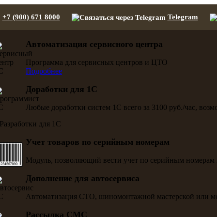
+7 (900) 671 8000
Telegram
Автоматизация сервисного центра
Программа для сервисных центров и ЦТО
Подробнее
Доработки для 1С
Любые доработки систем 1С всего за 3100 руб./час, воз
Учет товаров по серийным номерам
Модуль, позволяющий вести учет по серийным номерам 
Дополнение для автосервиса
Автоматизация СТО, шиномонтажной мастерской или м
Рассылка СМС