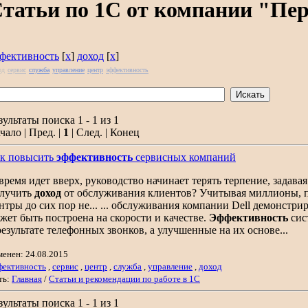
татьи по 1С от компании "Пе
фективность
[
x
]
доход
[
x
]
од
сервис
служба
управление
центр
эффективность
зультаты поиска 1 - 1 из 1
чало | Пред. |
1
| След. | Конец
к повысить
эффективность
сервисных компаний
. время идет вверх, руководство начинает терять терпение, задав
лучить
доход
от обслуживания клиентов? Учитывая миллионы, п
нтры до сих пор не... ... обслуживания компании Dell демонстр
жет быть построена на скорости и качестве.
Эффективность
сис
результате телефонных звонков, а улучшенные на их основе...
менен: 24.08.2015
фективность
,
сервис
,
центр
,
служба
,
управление
,
доход
ть:
Главная
/
Статьи и рекомендации по работе в 1С
зультаты поиска 1 - 1 из 1