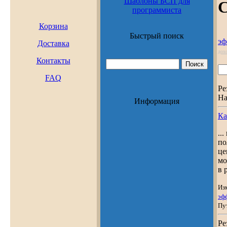
Шаблоны БСП для
С
программиста
Корзина
Быстрый поиск
эф
Доставка
дох
Контакты
FAQ
Ре
На
Информация
Ка
..
по
це
мо
в 
Из
эф
Пу
Ре