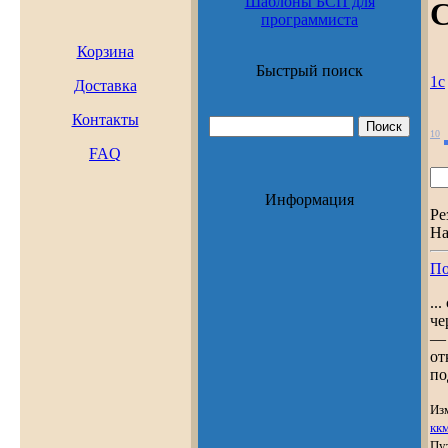
Шаблоны БСП для
С
программиста
Корзина
Быстрый поиск
1с
Доставка
Контакты
10
FAQ
Информация
Ре
На
По
..
че
— 
от
по
Из
кк
Пу