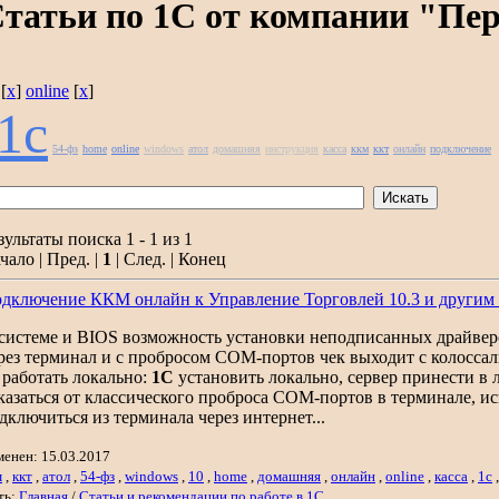
татьи по 1С от компании "Пе
[
x
]
online
[
x
]
1с
54-фз
home
online
windows
атол
домашняя
инструкция
касса
ккм
ккт
онлайн
подключение
зультаты поиска 1 - 1 из 1
чало | Пред. |
1
| След. | Конец
дключение ККМ онлайн к Управление Торговлей 10.3 и други
. системе и BIOS возможность установки неподписанных драйверов
рез терминал и с пробросом COM-портов чек выходит с колоссал
работать локально:
1С
установить локально, сервер принести в
казаться от классического проброса COM-портов в терминале, 
дключиться из терминала через интернет...
менен: 15.03.2017
м
,
ккт
,
атол
,
54-фз
,
windows
,
10
,
home
,
домашняя
,
онлайн
,
online
,
касса
,
1с
ть:
Главная
/
Статьи и рекомендации по работе в 1С