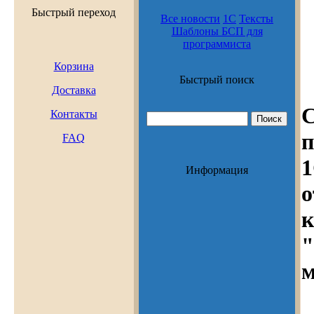
Быстрый переход
Все новости
1С
Тексты
Шаблоны БСП для
программиста
Корзина
Быстрый поиск
Доставка
С
Контакты
п
FAQ
Информация
о
к
м