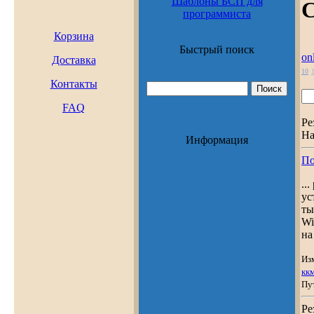
Шаблоны БСП для
С
программиста
Корзина
Быстрый поиск
on
Доставка
10
Контакты
FAQ
Ре
На
Информация
По
..
ус
ты
Wi
на
Из
кк
Пу
Ре