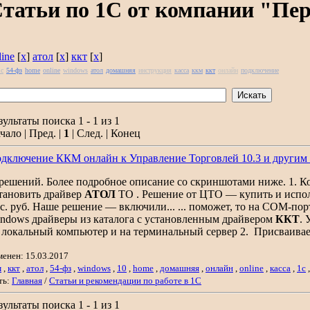
татьи по 1С от компании "Пе
line
[
x
]
атол
[
x
]
ккт
[
x
]
1с
54-фз
home
online
windows
атол
домашняя
инструкция
касса
ккм
ккт
онлайн
подключение
зультаты поиска 1 - 1 из 1
чало | Пред. |
1
| След. | Конец
дключение ККМ онлайн к Управление Торговлей 10.3 и други
. решений. Более подробное описание со скриншотами ниже. 1. 
тановить драйвер
АТОЛ
ТО . Решение от ЦТО — купить и исполь
с. руб. Наше решение — включили... ... поможет, то на COM-по
ndows драйверы из каталога с установленным драйвером
ККТ
.
 локальный компьютер и на терминальный сервер 2. Присваивае
менен: 15.03.2017
м
,
ккт
,
атол
,
54-фз
,
windows
,
10
,
home
,
домашняя
,
онлайн
,
online
,
касса
,
1с
ть:
Главная
/
Статьи и рекомендации по работе в 1С
зультаты поиска 1 - 1 из 1