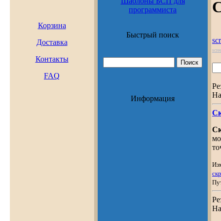
Шаблоны БСП для
С
программиста
Корзина
Быстрый поиск
sc
Доставка
scre
Контакты
FAQ
Ре
На
Информация
С
С
мо
то
Из
ск
Пу
Ре
На