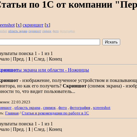
татьи по 1С от компании "Пе
reenshot
[
x
]
скриншот
[
x
]
enshot
область экрана
скриншот
снимок
фото
фотография
зультаты поиска 1 - 1 из 1
чало | Пред. |
1
| След. | Конец
криншот
ы экрана или области - Ножницы
криншот
- изображение, полученное устройством и показывающее
нитора, но как его получить?
Скриншот
(снимок экрана) - изо
чности то, что видит пользователь...
менен: 22.03.2023
риншот
,
область экрана
,
снимок
,
фото
,
фотография
,
screenshot
ть:
Главная
/
Статьи и рекомендации по работе в 1С
зультаты поиска 1 - 1 из 1
чало | Пред. |
1
| След. | Конец