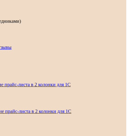
редниками)
тзывы