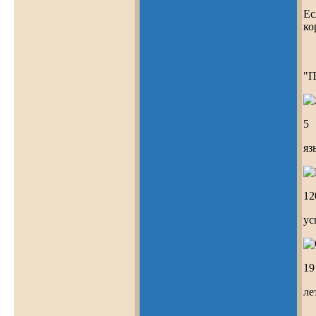
Ес
ко
"П
5
яз
12
ус
19
ле