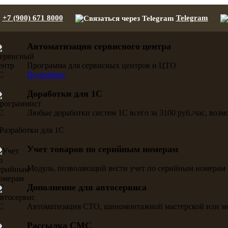
+7 (900) 671 8000
Telegram
Автоматизация сервисного центра
Программа для сервисных центров и ЦТО
Подробнее
Доработки для 1С
Любые доработки систем 1С всего за 3100 руб./час, воз
Учет товаров по серийным номерам
Модуль, позволяющий вести учет по серийным номерам 
Дополнение для автосервиса
Автоматизация СТО, шиномонтажной мастерской или м
Рассылка СМС