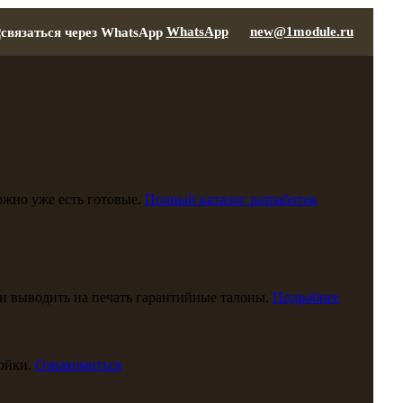
WhatsApp
new@1module.ru
можно уже есть готовые.
Полный каталог разработок
и выводить на печать гарантийные талоны.
Подробнее
ойки.
Ознакомиться