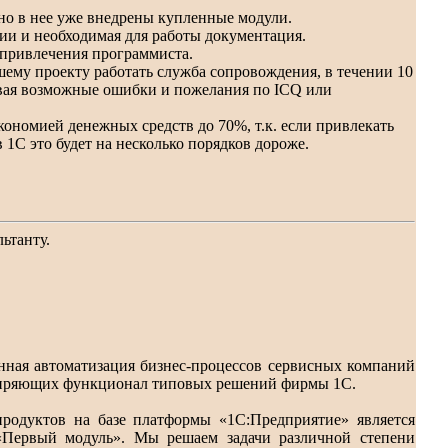
но в нее уже внедрены купленные модули.
ии и необходимая для работы документация.
 привлечения программиста.
ему проекту работать служба сопровождения, в течении 10
ывая возможные ошибки и пожелания по ICQ или
кономией денежных средств до 70%, т.к. если привлекать
1С это будет на несколько порядков дороже.
ьтанту.
нная автоматизация бизнес-процессов сервисных компаний
иряющих функционал типовых решений фирмы 1С.
родуктов на базе платформы «1С:Предприятие» является
«Первый модуль». Мы решаем задачи различной степени