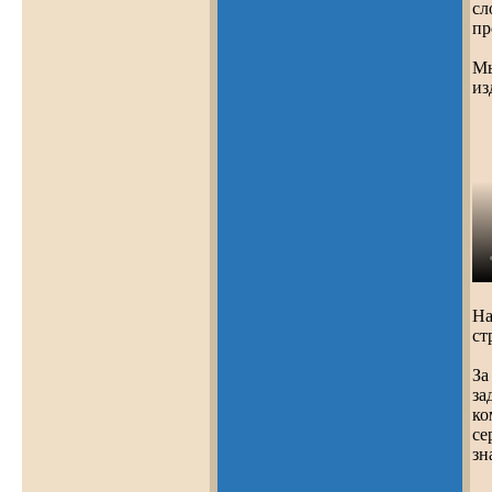
сл
пр
Мы
из
На
ст
За
за
ко
се
зн