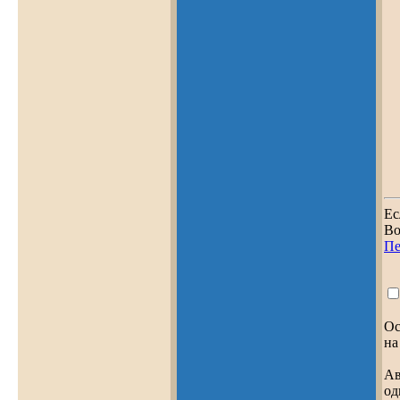
Ес
Во
Пе
Ос
на
Ав
од