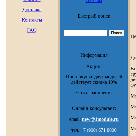
Отзывы
Доставка
Быстрый поиск
Контакты
FAQ
Ц
Информация
До
Акции:
Вн
гр
При покупке двух модулей
дв
действует скидка 10%
фу
Есть ограничения
Мо
Мо
Онлайн-консультант:
Мо
email:
new@1module.ru
Мо
тел.
+7 (900) 671 8000