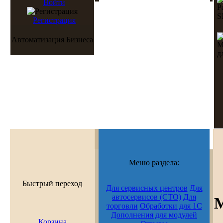
Войти
Регистрация
Автоматизация Бизнеса
Меню раздела:
Быстрый переход
Для сервисных центров
Для
автосервисов (СТО)
Для
М
торговли
Обработки для 1С
Дополнения для модулей
Корзина