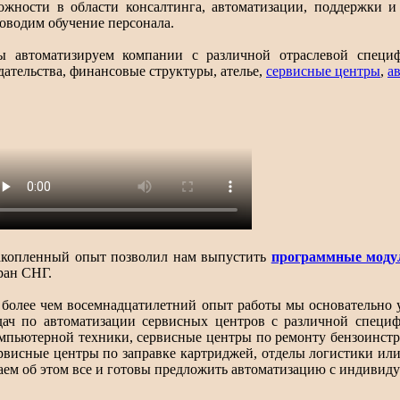
ожности в области консалтинга, автоматизации, поддержки 
оводим обучение персонала.
 автоматизируем компании с различной отраслевой специ
дательства, финансовые структуры, ателье,
сервисные центры
,
а
копленный опыт позволил нам выпустить
программные моду
ран СНГ.
 более чем восемнадцатилетний опыт работы мы основательно
дач по автоматизации сервисных центров с различной специ
мпьютерной техники, сервисные центры по ремонту бензоинстр
рвисные центры по заправке картриджей, отделы логистики ил
аем об этом все и готовы предложить автоматизацию с индивид