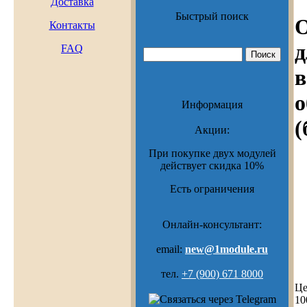
Доставка
Быстрый поиск
О
Контакты
д
FAQ
в
о
Информация
(
Акции:
При покупке двух модулей
действует скидка 10%
Есть ограничения
Онлайн-консультант:
email:
new@1module.ru
тел.
+7 (900) 671 8000
Це
10