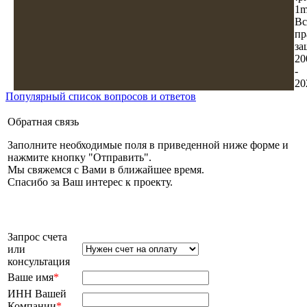
1m
Вс
пр
за
20
-
20
Популярный список вопросов и ответов
Обратная связь
Заполните необходимые поля в приведенной ниже форме и
нажмите кнопку "Отправить".
Мы свяжемся с Вами в ближайшее время.
Спасибо за Ваш интерес к проекту.
Запрос счета
или
консультация
Ваше имя
*
ИНН Вашей
Компании
*