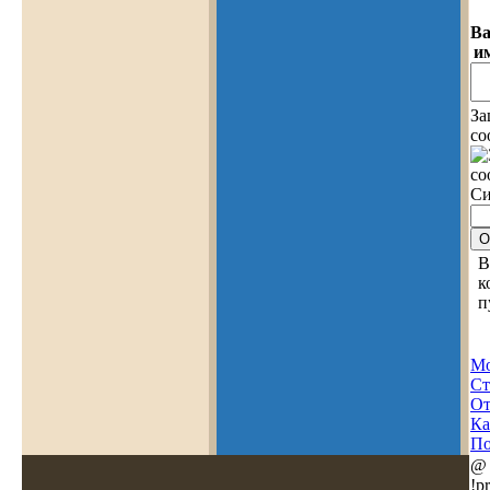
В
и
За
со
Си
В
к
п
Мо
Ст
О
Ка
По
@
!pr