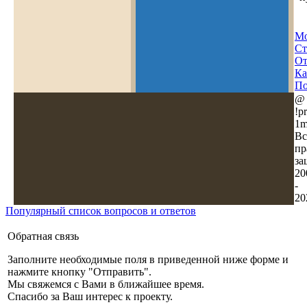
Мо
Ст
О
Ка
По
@
!pr
1m
Вс
пр
за
20
-
20
Популярный список вопросов и ответов
Обратная связь
Заполните необходимые поля в приведенной ниже форме и
нажмите кнопку "Отправить".
Мы свяжемся с Вами в ближайшее время.
Спасибо за Ваш интерес к проекту.