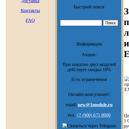
Доставка
Быстрый поиск
З
Контакты
п
FAQ
л
и
Информация
Акции:
При покупке двух модулей
действует скидка 10%
Есть ограничения
Онлайн-консультант:
email:
new@1module.ru
тел.
+7 (900) 671 8000
Це
1 
ру