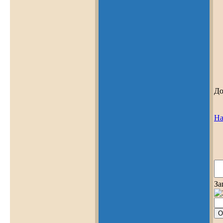
До
На
За