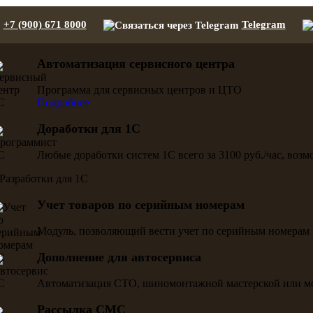
+7 (900) 671 8000
Telegram
Автоматизация сервисного центра
Программа для сервисных центров и ЦТО
Подробнее
Доработки для 1С
Любые доработки систем 1С всего за 3100 руб./час, воз
Учет товаров по серийным номерам
Модуль, позволяющий вести учет по серийным номерам 
Дополнение для автосервиса
Автоматизация СТО, шиномонтажной мастерской или м
Рассылка СМС