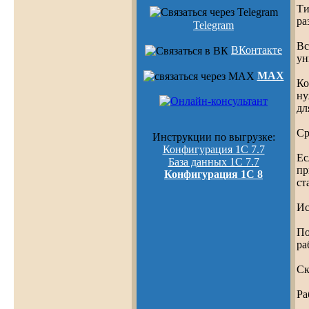
Ти
ра
Telegram
Вс
ВКонтакте
ун
MAX
Ко
ну
дл
Ср
Инструкции по выгрузке:
Конфигурация 1С 7.7
Ес
База данных 1С 7.7
пр
Конфигурация 1С 8
ст
Ис
По
ра
Ск
Ра