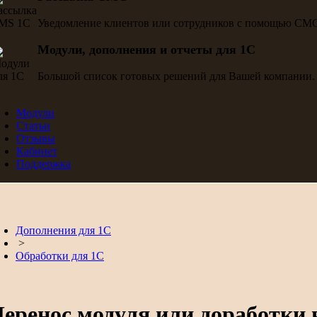
Уведомление клиентов или сотрудников с помощью СМ
Модули, дополнения и отчеты для 1С
Большой список готовых решений для Вашей компании.
Модули
Статьи
Отзывы
Кабинет
Поддержка
Дополнения для 1С
>
Обработки для 1С
еренос модуля или доработки 