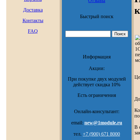
Отзывы
Доставка
Быстрый поиск
Контакты
FAQ
Информация
Акции:
Ц
При покупке двух модулей
действует скидка 10%
Есть ограничения
До
Ко
Онлайн-консультант:
по
email:
new@1module.ru
В 
за
тел.
+7 (900) 671 8000