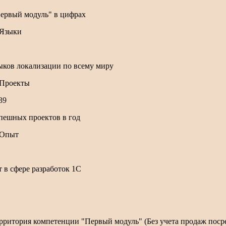
ервый модуль" в цифрах
ыков локализации по всему миру
76
пешных проектов в год
т в сфере разработок 1С
рритория компетенции "Первый модуль" (Без учета продаж пос