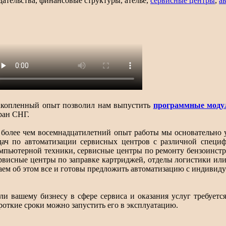
дательства, финансовые структуры, ателье,
сервисные центры
,
а
копленный опыт позволил нам выпустить
программные моду
ран СНГ.
 более чем восемнадцатилетний опыт работы мы основательно
дач по автоматизации сервисных центров с различной специ
мпьютерной техники, сервисные центры по ремонту бензоинстр
рвисные центры по заправке картриджей, отделы логистики ил
аем об этом все и готовы предложить автоматизацию с индивид
ли вашему бизнесу в сфере сервиса и оказания услуг требуется
роткие сроки можно запустить его в эксплуатацию.