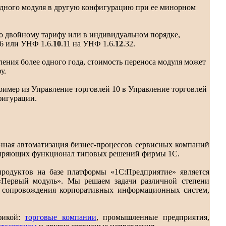
одного модуля в другую конфигурацию при ее минорном
о двойному тарифу или в индивидуальном порядке,
16 или УНФ 1.6.
10
.11 на УНФ 1.6.
12
.32
.
ния более одного года, стоимость переноса модуля может
у.
имер из Управление торговлей 10 в Управление торговлей
фигурации.
нная автоматизация бизнес-процессов сервисных компаний
иряющих функционал типовых решений фирмы 1С.
родуктов на базе платформы «1С:Предприятие» является
«Первый модуль». Мы решаем задачи различной степени
и сопровождения корпоративных информационных систем,
фикой:
торговые компании
, промышленные предприятия,