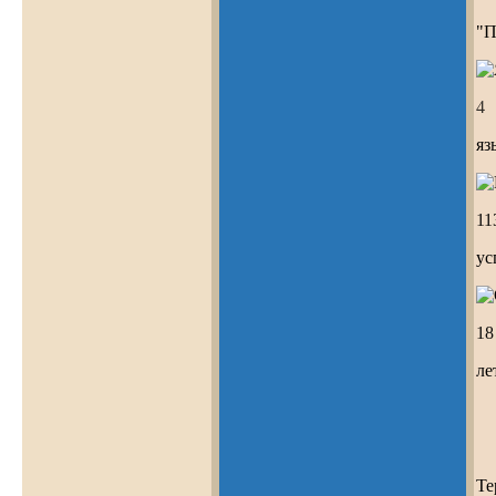
"П
4
яз
11
ус
19
ле
Те