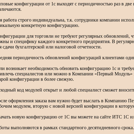
повые конфигурации от 1с выходят с периодичностью раз в две н
зличаются.
я работа строго индивидуальна, т.к. сотрудники компании испо
икальную конкретную конфигурацию.
нфигурации для торговли не требуют регулярных обновлений, чт
жны и специфику каждого конкретного предприятия. В регуляр
я сдачи бухгалтерской или налоговой отчетности.
едняя периодичность обновлений конфигураций клиентами один 
ли возникает необходимость обновить конфигурацию 1с и требу
ивлечь специалистов или можно в Компании «Первый Модуль» з
арой конфигурации в более свежую.
ходный код модулей открыт и любой специалист сможет вносит
сле оформления заказа вам нужно будет выслать в Компанию П
бочим модулем, вторую с новой версией конфигурации в которую
ачать новую конфигурацию от 1С вы можете на сайте ИТС 1С ил
боты выполняются в рамках стандартного десятидневного срока.