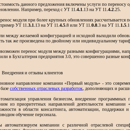
стоимость данного предложения включены услуги по переносу 
новлении. Например, переход с УТ 11.
4.1
.13 на УТ 11.
4.2
.25.
ренос модуля при более крупных обновлениях рассчитывается п
пример
УТ 11.
3.1
.13 на УТ 11.
4.5
.8 или
УТ 11.
0
.8
.3 на УТ 11.
1.5
.
ли между желаемой конфигурацией и исходной выходили обновле
ть так же произведена по двойному или индивидуальному тариф
возможен перенос модуля между разными конфигурациями, напр
 или в Бухгалтерия предприятия 3.0, это совершенно разные кон
Внедрения и отзывы клиентов
новное направление компании «Первый модуль» - это совреме
 базе
собственных отраслевых разработок
, дополняющих и расш
томатизация управления бизнесом, внедрение программных п
ним из приоритетных направлений деятельности компании 
ожности в области консалтинга, автоматизации, поддержки 
оводим обучение персонала.
 автоматизируем компании с различной отраслевой специ