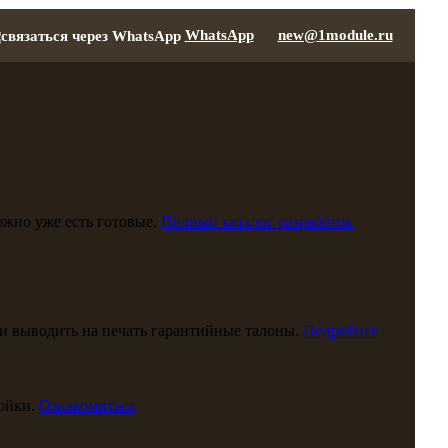
WhatsApp
new@1module.ru
можно уже есть готовые.
Полный каталог разработок
и выводить на печать гарантийные талоны.
Подробнее
ойки.
Ознакомиться