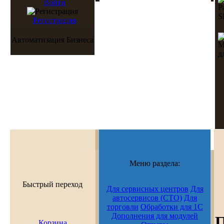
Войти
Регистрация
Автоматизация Бизнеса
Меню раздела:
Быстрый переход
Для сервисных центров
Для
автосервисов (СТО)
Для
торговли
Обработки для 1С
Дополнения для модулей
П
Корзина