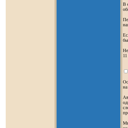
В 
об
Пе
на
Ес
бы
Не
11
Ос
на
Ав
од
сл
пр
Мы