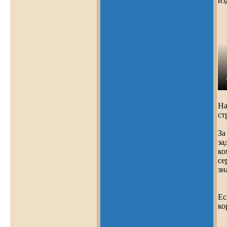
из
На
ст
За
за
ко
се
зн
Ес
ко