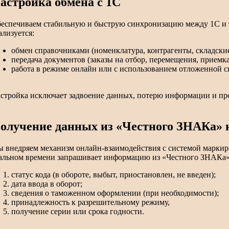
астройка обмена с 1С
еспечиваем стабильную и быструю синхронизацию между 1С и т
ализуется:
обмен справочниками (номенклатура, контрагенты, складские
передача документов (заказы на отбор, перемещения, приемка
работа в режиме онлайн или с использованием отложенной с
стройка исключает задвоение данных, потерю информации и про
олучение данных из «Честного ЗНАКа» н
 внедряем механизм онлайн-взаимодействия с системой маркир
альном времени запрашивает информацию из «Честного ЗНАКа»
статус кода (в обороте, выбыт, приостановлен, не введен);
дата ввода в оборот;
сведения о таможенном оформлении (при необходимости);
принадлежность к разрешительному режиму,
получение серии или срока годности.