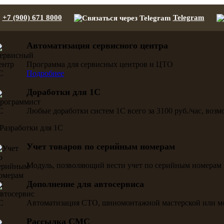
+7 (900) 671 8000
Telegram
Автоматизация сервисного центра
Программа для сервисных центров и ЦТО
Подробнее
Доработки для 1С
Любые доработки систем 1С всего за 3100 руб./час, воз
Учет товаров по серийным номерам
Модуль, позволяющий вести учет по серийным номерам 
Дополнение для автосервиса
Автоматизация СТО, шиномонтажной мастерской или м
Рассылка СМС