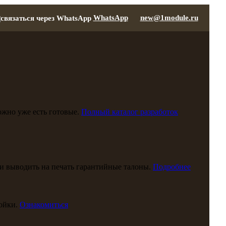
WhatsApp
new@1module.ru
можно уже есть готовые.
Полный каталог разработок
и выводить на печать гарантийные талоны.
Подробнее
ойки.
Ознакомиться