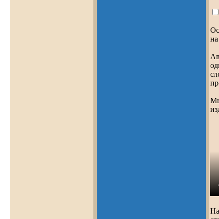
Ос
на
Ав
од
сл
пр
Мы
из
На