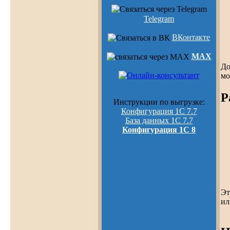
Telegram
ВКонтакте
MAX
До
мо
Р
Инструкции по выгрузке:
Конфигурация 1С 7.7
База данных 1С 7.7
Конфигурация 1С 8
Эт
ил