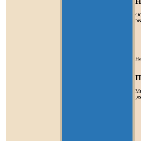
Н
Об
ре
На
П
Мы
ре