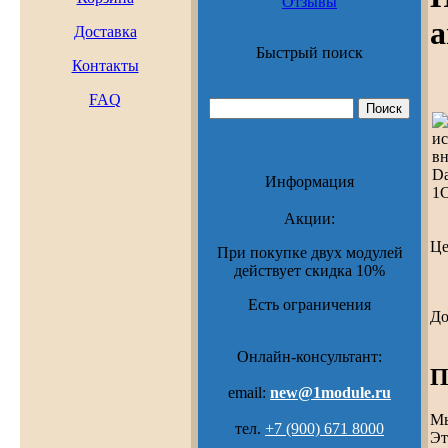
Отзывы
а
Доставка
Быстрый поиск
Контакты
FAQ
Информация
Акции:
Ц
При покупке двух модулей
действует скидка 10%
Есть ограничения
До
Онлайн-консультант:
П
email:
new@1module.ru
Мы
тел.
+7 (900) 671 8000
Эт