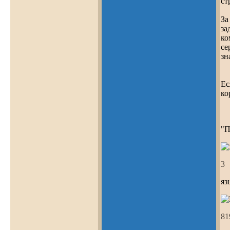
ст
За
за
ко
се
зн
Ес
ко
"П
4
яз
93