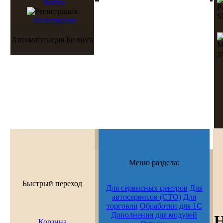
Войти
Регистрация
Автоматизация Бизнеса
Меню раздела:
Быстрый переход
Для сервисных центров
Для
автосервисов (СТО)
Для
торговли
Обработки для 1С
Дополнения для модулей
Н
Корзина