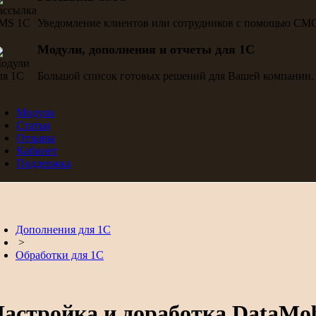
Уведомление клиентов или сотрудников с помощью СМ
Модули, дополнения и отчеты для 1С
Большой список готовых решений для Вашей компании.
Модули
Статьи
Отзывы
Кабинет
Поддержка
Дополнения для 1С
>
Обработки для 1С
астройка и доработка DataMob