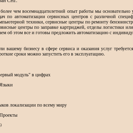
ран СНГ.
 более чем восемнадцатилетний опыт работы мы основательно
дач по автоматизации сервисных центров с различной специ
мпьютерной техники, сервисные центры по ремонту бензоинстр
рвисные центры по заправке картриджей, отделы логистики ил
аем об этом все и готовы предложить автоматизацию с индивид
ли вашему бизнесу в сфере сервиса и оказания услуг требуется
роткие сроки можно запустить его в эксплуатацию.
ервый модуль" в цифрах
ыков локализации по всему миру
7