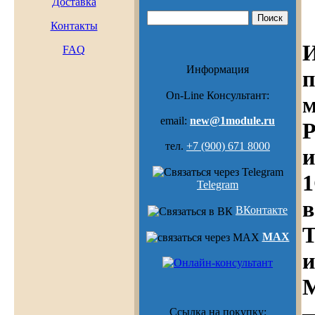
Доставка
Контакты
И
FAQ
Информация
п
On-Line Консультант:
email:
new@1module.ru
Р
тел.
+7 (900) 671 8000
и
Telegram
в
ВКонтакте
T
MAX
и
Ссылка на покупку: