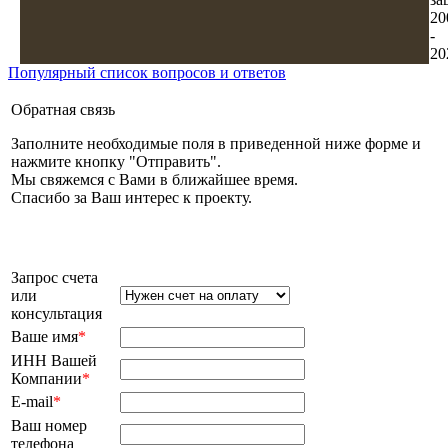
20
-
20
Популярный список вопросов и ответов
Обратная связь
Заполните необходимые поля в приведенной ниже форме и
нажмите кнопку "Отправить".
Мы свяжемся с Вами в ближайшее время.
Спасибо за Ваш интерес к проекту.
Запрос счета
или
консультация
Ваше имя
*
ИНН Вашей
Компании
*
E-mail
*
Ваш номер
телефона