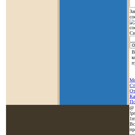
За
со
Си
В
к
п
Мо
Ст
О
Ка
По
@
!pr
1m
Вс
пр
за