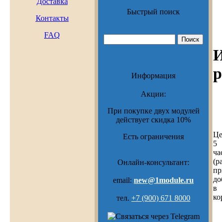
Доставка
Быстрый поиск
Контакты
FAQ
И
р
Информация
Акции:
При покупке двух модулей
действует скидка 10%
Це
Есть ограничения
5
ча
(р
Онлайн-консультант:
пр
до
email:
new@1module.ru
в
ко
тел.
+7 (900) 671 8000