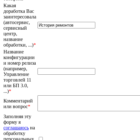
Какая
доработка Вас
заинтересовала
(автосервис,
сервисный
центр,
название
обработки, ...)
*
Название
конфигурации
и номер релиза
(например,
Управление
торговлей 11
или БП 3.0,
...)
*
Комментарий
или вопрос
*
Заполняя эту
форму я
соглашаюсь
на
обработку
персональных