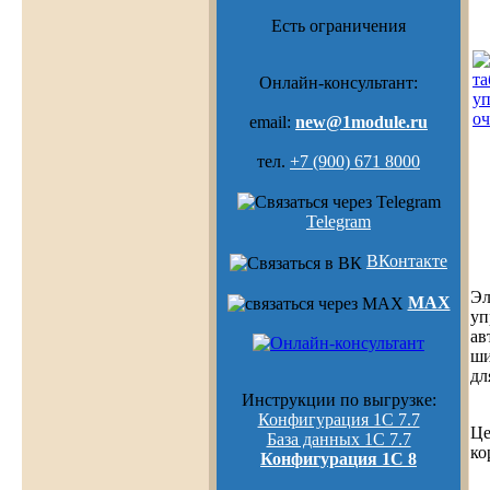
Есть ограничения
Онлайн-консультант:
email:
new@1module.ru
тел.
+7 (900) 671 8000
Telegram
ВКонтакте
Эл
MAX
уп
ав
ши
дл
Инструкции по выгрузке:
Конфигурация 1С 7.7
Це
База данных 1С 7.7
ко
Конфигурация 1С 8