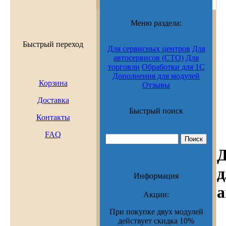
Меню раздела:
Быстрый переход
Для сервисных центров
Для
автосервисов (СТО)
Для
торговли
Обработки для 1С
Дополнения для модулей
Корзина
Отзывы
Доставка
Быстрый поиск
Контакты
FAQ
Д
д
Информация
а
Акции:
При покупке двух модулей
действует скидка 10%