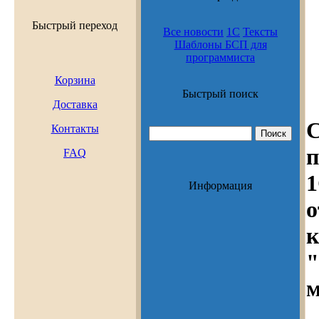
Быстрый переход
Все новости
1С
Тексты
Шаблоны БСП для
программиста
Корзина
Быстрый поиск
Доставка
С
Контакты
п
FAQ
Информация
о
к
м