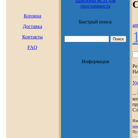
Шаблоны БСП для
С
программиста
Корзина
Быстрый поиск
a
Доставка
Контакты
FAQ
Информация
Ре
На
Уд
..
ко
пр
Сл
Из
по
Пу