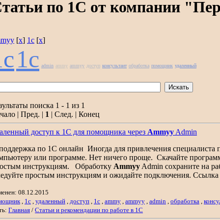
татьи по 1С от компании "Пе
mmyy
[
x
]
1c
[
x
]
1c
1с
admin
ammy
ammyy
доступ
консультант
обработка
помощник
удаленный
зультаты поиска 1 - 1 из 1
чало | Пред. |
1
| След. | Конец
аленный доступ к 1С для помощника через
Ammyy
Admin
. поддержка по 1С онлайн Иногда для привлечения специалиста 
мпьютеру или программе. Нет ничего проще. Скачайте программу
остым инструкциям. Обработку
Ammyy
Admin сохраните на раб
едуйте простым инструкциям и ожидайте подключения. Ссылка 
менен: 08.12.2015
мощник
,
1с
,
удаленный
,
доступ
,
1c
,
ammy
,
ammyy
,
admin
,
обработка
,
консу
ть:
Главная
/
Статьи и рекомендации по работе в 1С